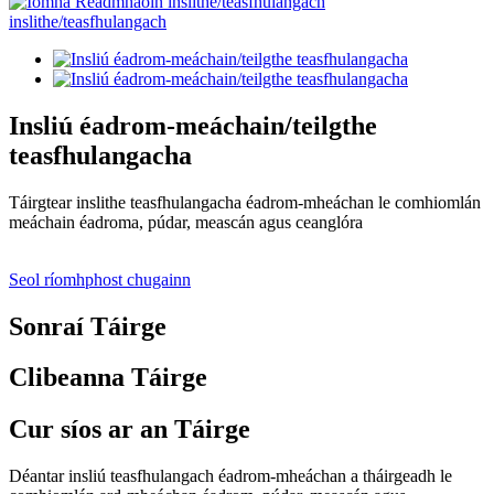
Insliú éadrom-meáchain/teilgthe
teasfhulangacha
Táirgtear inslithe teasfhulangacha éadrom-mheáchan le comhiomlán
meáchain éadroma, púdar, meascán agus ceanglóra
Seol ríomhphost chugainn
Sonraí Táirge
Clibeanna Táirge
Cur síos ar an Táirge
Déantar insliú teasfhulangach éadrom-mheáchan a tháirgeadh le