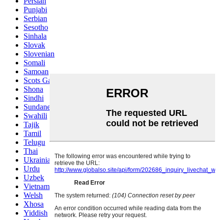
Persian
Punjabi
Serbian
Sesotho
Sinhala
Slovak
Slovenian
Somali
Samoan
Scots Gaelic
Shona
Sindhi
Sundanese
Swahili
Tajik
Tamil
Telugu
Thai
Ukrainian
Urdu
Uzbek
Vietnamese
Welsh
Xhosa
Yiddish