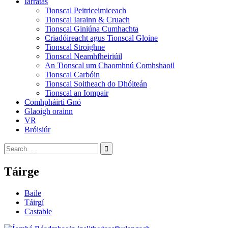
Iarratas
Tionscal Peitriceimiceach
Tionscal Iarainn & Cruach
Tionscal Giniúna Cumhachta
Criadóireacht agus Tionscal Gloine
Tionscal Stroighne
Tionscal Neamhfheiriúil
An Tionscal um Chaomhnú Comhshaoil
Tionscal Carbóin
Tionscal Soitheach do Dhóiteán
Tionscal an Iompair
Comhpháirtí Gnó
Glaoigh orainn
VR
Bróisiúr
Táirge
Baile
Táirgí
Castable