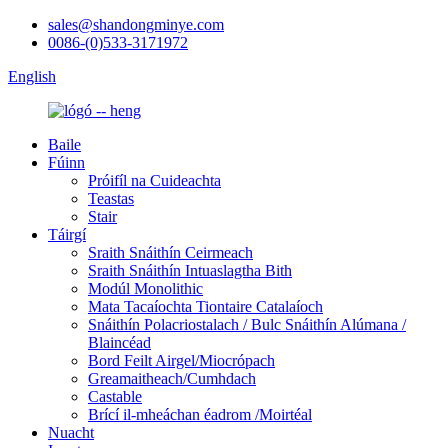
sales@shandongminye.com
0086-(0)533-3171972
English
Baile
Fúinn
Próifíl na Cuideachta
Teastas
Stair
Táirgí
Sraith Snáithín Ceirmeach
Sraith Snáithín Intuaslagtha Bith
Modúl Monolithic
Mata Tacaíochta Tiontaire Catalaíoch
Snáithín Polacriostalach / Bulc Snáithín Alúmana /
Blaincéad
Bord Feilt Airgel/Miocrópach
Greamaitheach/Cumhdach
Castable
Brící il-mheáchan éadrom /Moirtéal
Nuacht