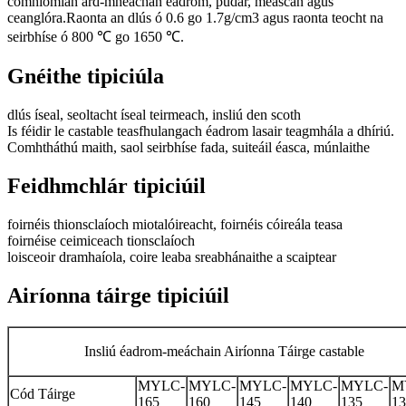
comhiomlán ard-mheáchan éadrom, púdar, meascán agus
ceanglóra.Raonta an dlús ó 0.6 go 1.7g/cm3 agus raonta teocht na
seirbhíse ó 800 ℃ go 1650 ℃.
Gnéithe tipiciúla
dlús íseal, seoltacht íseal teirmeach, insliú den scoth
Is féidir le castable teasfhulangach éadrom lasair teagmhála a dhíriú.
Comhtháthú maith, saol seirbhíse fada, suiteáil éasca, múnlaithe
Feidhmchlár tipiciúil
foirnéis thionsclaíoch miotalóireacht, foirnéis cóireála teasa
foirnéise ceimiceach tionsclaíoch
loisceoir dramhaíola, coire leaba sreabhánaithe a scaiptear
Airíonna táirge tipiciúil
Insliú éadrom-meáchain Airíonna Táirge castable
MYLC-
MYLC-
MYLC-
MYLC-
MYLC-
M
Cód Táirge
165
160
145
140
135
13