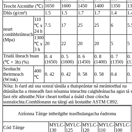
1650
1600
1450
1400
1350
13
Teocht Aicmithe (℃)
Dlús (g/cm³)
1.5
1.5
1.7
1.7
1.4
1.
110
7.5
17
25
25
6
5.
℃ x
neart
24 h
comhbhrúiteach
1300
(Mpa)
20
22
20
20
5
5
℃ x
3 h
Trialú líneach buan
0. 4
0. 5
0. 6
0. 8
0. 7
0.
(1650)
(1600)
(1450)
(1400)
(1350)
(1
(℃ × 3h) (%)
Seoltacht
400
theirmeach
0. 42
0. 42
0. 58
0. 58
0.4
0.
℃
(W/mk)
Nóta: Is éard atá sna sonraí tástála a thaispeántar ná meántorthaí na
dtástálacha a rinneadh faoi nósanna imeachta caighdeánacha agus tá 
faoi réir athraithe.Níor cheart torthaí a úsáid chun críocha
sonraíochta.Comhlíonann na táirgí atá liostaithe ASTM C892.
Airíonna Táirge intheilgthe teasfhulangacha éadroma
MYLC-
MYLC-
MYLC-
MYLC-
MYLC-
Cód Táirge
130
125
120
110
100