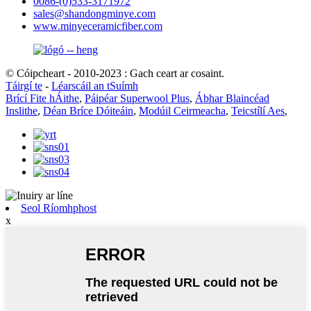
0086-(0)533-3171972
sales@shandongminye.com
www.minyeceramicfiber.com
© Cóipcheart - 2010-2023 : Gach ceart ar cosaint.
Táirgí te
-
Léarscáil an tSuímh
Brící Fite hÁithe
,
Páipéar Superwool Plus
,
Ábhar Blaincéad
Inslithe
,
Déan Bríce Dóiteáin
,
Modúil Ceirmeacha
,
Teicstílí Aes
,
Seol Ríomhphost
x