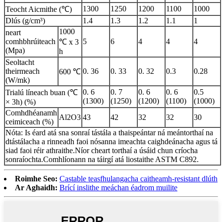
1300
1250
1200
1100
1000
Teocht Aicmithe (℃)
Dlús (g/cm³)
1.4
1.3
1.2
1.1
1
1000
neart
comhbhrúiteach
5
6
4
4
4
℃ x 3
(Mpa)
h
Seoltacht
theirmeach
0. 36
0. 33
0. 32
0.3
0.28
600 ℃
(W/mk)
0. 6
0. 7
0. 6
0. 6
0.5
Trialú líneach buan (℃
(1300)
(1250)
(1200)
(1100)
(1000)
× 3h) (%)
Comhdhéanamh
Al2O3
43
42
32
32
30
ceimiceach (%)
Nóta: Is éard atá sna sonraí tástála a thaispeántar ná meántorthaí na
dtástálacha a rinneadh faoi nósanna imeachta caighdeánacha agus tá
siad faoi réir athraithe.Níor cheart torthaí a úsáid chun críocha
sonraíochta.Comhlíonann na táirgí atá liostaithe ASTM C892.
Roimhe Seo:
Castable teasfhulangacha caitheamh-resistant dlúth
Ar Aghaidh:
Brící inslithe meáchan éadrom muilite