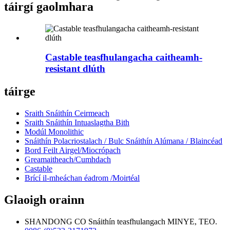
táirgí gaolmhara
Castable teasfhulangacha caitheamh-
resistant dlúth
táirge
Sraith Snáithín Ceirmeach
Sraith Snáithín Intuaslagtha Bith
Modúl Monolithic
Snáithín Polacriostalach / Bulc Snáithín Alúmana / Blaincéad
Bord Feilt Airgel/Miocrópach
Greamaitheach/Cumhdach
Castable
Brící il-mheáchan éadrom /Moirtéal
Glaoigh orainn
SHANDONG CO Snáithín teasfhulangach MINYE, TEO.