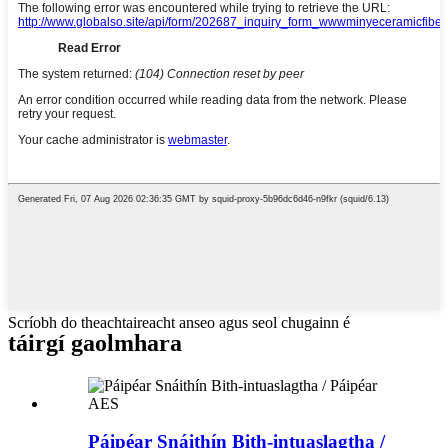
Scríobh do theachtaireacht anseo agus seol chugainn é
táirgí gaolmhara
Páipéar Snáithín Bith-intuaslagtha /