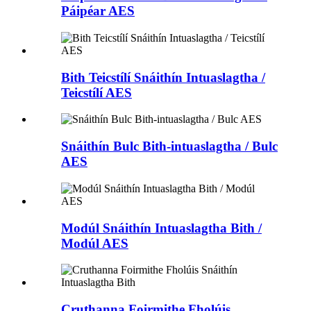
Páipéar AES
Bith Teicstílí Snáithín Intuaslagtha /
Teicstílí AES
Snáithín Bulc Bith-intuaslagtha / Bulc
AES
Modúl Snáithín Intuaslagtha Bith /
Modúl AES
Cruthanna Foirmithe Fholúis