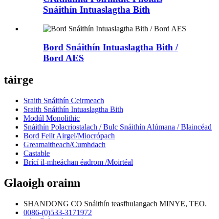
Snáithín Intuaslagtha Bith
Bord Snáithín Intuaslagtha Bith /
Bord AES
táirge
Sraith Snáithín Ceirmeach
Sraith Snáithín Intuaslagtha Bith
Modúl Monolithic
Snáithín Polacriostalach / Bulc Snáithín Alúmana / Blaincéad
Bord Feilt Airgel/Miocrópach
Greamaitheach/Cumhdach
Castable
Brící il-mheáchan éadrom /Moirtéal
Glaoigh orainn
SHANDONG CO Snáithín teasfhulangach MINYE, TEO.
0086-(0)533-3171972