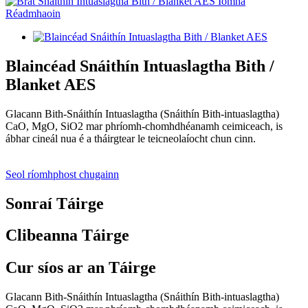
Blaincéad Snáithín Intuaslagtha Bith /
Blanket AES
Glacann Bith-Snáithín Intuaslagtha (Snáithín Bith-intuaslagtha)
CaO, MgO, SiO2 mar phríomh-chomhdhéanamh ceimiceach, is
ábhar cineál nua é a tháirgtear le teicneolaíocht chun cinn.
Seol ríomhphost chugainn
Sonraí Táirge
Clibeanna Táirge
Cur síos ar an Táirge
Glacann Bith-Snáithín Intuaslagtha (Snáithín Bith-intuaslagtha)