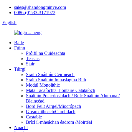
sales@shandongminye.com
0086-(0)533-3171972
English
Baile
Fúinn
Próifíl na Cuideachta
Teastas
Stair
Táirgí
Sraith Snáithín Ceirmeach
Sraith Snáithín Intuaslagtha Bith
Modúl Monolithic
Mata Tacaíochta Tiontaire Catalaíoch
Snáithín Polacriostalach / Bulc Snáithín Alúmana /
Blaincéad
Bord Feilt Airgel/Miocrópach
Greamaitheach/Cumhdach
Castable
Brící il-mheáchan éadrom /Moirtéal
Nuacht