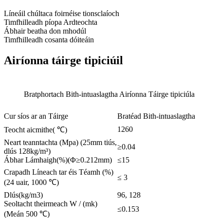
Líneáil chúltaca foirnéise tionsclaíoch
Timfhilleadh píopa Ardteochta
Ábhair beatha don mhodúl
Timfhilleadh cosanta dóiteáin
Airíonna táirge tipiciúil
Bratphortach Bith-intuaslagtha Airíonna Táirge tipiciúla
Cur síos ar an Táirge
Bratéad Bith-intuaslagtha
1260
Teocht aicmithe( ℃)
Neart teanntachta (Mpa) (25mm tiús,
≥0.04
dlús 128kg/m³)
Ábhar Lámhaigh(%)(Φ≥0.212mm)
≤15
Crapadh Líneach tar éis Téamh (%)
≤ 3
(24 uair, 1000 ℃)
Dlús(kg/m3)
96, 128
Seoltacht theirmeach W / (mk)
≤0.153
(Meán 500 ℃)