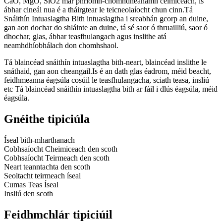
CaO, MgO, SiO2 mar phríomh-chomhdhéanamh ceimiceach, is
ábhar cineál nua é a tháirgtear le teicneolaíocht chun cinn.Tá
Snáithín Intuaslagtha Bith intuaslagtha i sreabhán gcorp an duine,
gan aon dochar do shláinte an duine, tá sé saor ó thruailliú, saor ó
dhochar, glas, ábhar teasfhulangach agus inslithe atá
neamhdhíobhálach don chomhshaol.
Tá blaincéad snáithín intuaslagtha bith-neart, blaincéad inslithe le
snáthaid, gan aon cheangail.Is é an dath glas éadrom, méid beacht,
feidhmeanna éagsúla cosúil le teasfhulangacha, sciath teasa, insliú
etc Tá blaincéad snáithín intuaslagtha bith ar fáil i dlús éagsúla, méid
éagsúla.
Gnéithe tipiciúla
Íseal bith-mharthanach
Cobhsaíocht Cheimiceach den scoth
Cobhsaíocht Teirmeach den scoth
Neart teanntachta den scoth
Seoltacht teirmeach íseal
Cumas Teas Íseal
Insliú den scoth
Feidhmchlár tipiciúil