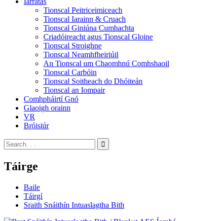
Iarratas
Tionscal Peitriceimiceach
Tionscal Iarainn & Cruach
Tionscal Giniúna Cumhachta
Criadóireacht agus Tionscal Gloine
Tionscal Stroighne
Tionscal Neamhfheiriúil
An Tionscal um Chaomhnú Comhshaoil
Tionscal Carbóin
Tionscal Soitheach do Dhóiteán
Tionscal an Iompair
Comhpháirtí Gnó
Glaoigh orainn
VR
Bróisiúr
Táirge
Baile
Táirgí
Sraith Snáithín Intuaslagtha Bith