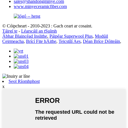
sales@shandongminye.com
www.minyeceramicfiber.com
© Cóipcheart - 2010-2023 : Gach ceart ar cosaint.
Táirgí te
-
Léarscáil an tSuímh
Ábhar Blaincéad Inslithe
,
Páipéar Superwool Plus
,
Modúil
Ceirmeacha
,
Brící Fite hÁithe
,
Teicstílí Aes
,
Déan Bríce Dóiteáin
,
Seol Ríomhphost
x