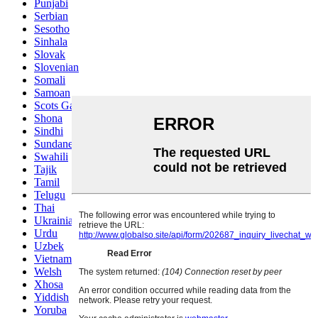
Punjabi
Serbian
Sesotho
Sinhala
Slovak
Slovenian
Somali
Samoan
Scots Gaelic
Shona
Sindhi
Sundanese
Swahili
Tajik
Tamil
Telugu
Thai
Ukrainian
Urdu
Uzbek
Vietnamese
Welsh
Xhosa
Yiddish
Yoruba